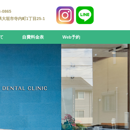
-0865
大垣市寺内町1丁目25-1
て
自費料金表
Web予約