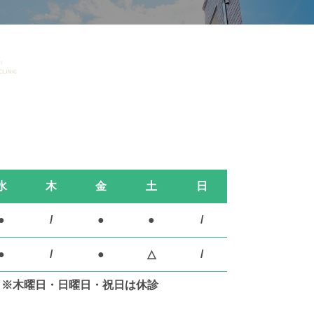
水
木
金
土
日
●
/
●
●
/
●
/
●
△
/
※木曜日・日曜日・祝日は休診