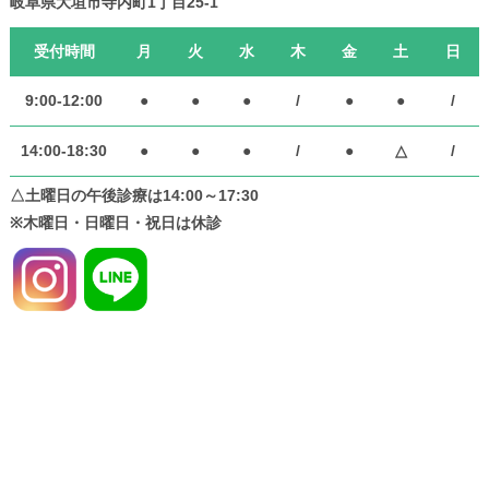
岐阜県大垣市寺内町1丁目25-1
受付時間
月
火
水
木
金
土
日
9:00-12:00
●
●
●
/
●
●
/
14:00-18:30
●
●
●
/
●
△
/
△土曜日の午後診療は14:00～17:30
※木曜日・日曜日・祝日は休診