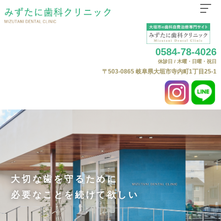
ホーム
0584-78-4026
医院紹介
休診日 / 木曜・日曜・祝日
はじめての方へ
〒503-0865
岐阜県大垣市寺内町1丁目25-1
診療科目
自費治療（自由診療）について
よくある質問
自費料金表
ニュース
Web予約
大切な歯を守るために
必要なことを続けて欲しい