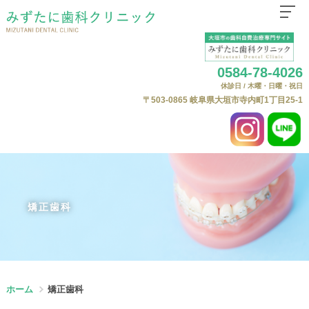
ホーム
0584-78-4026
医院紹介
休診日 / 木曜・日曜・祝日
はじめての方へ
〒503-0865
岐阜県大垣市寺内町1丁目25-1
診療科目
自費治療（自由診療）について
よくある質問
自費料金表
矯正歯科
ニュース
Web予約
ホーム
矯正歯科