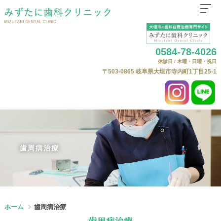
ホーム
0584-78-4026
医院紹介
休診日 / 木曜・日曜・祝日
はじめての方へ
〒503-0865
岐阜県大垣市寺内町1丁目25-1
診療科目
自費治療（自由診療）について
よくある質問
自費料金表
歯周病治療
ニュース
Web予約
ホーム
歯周病治療
歯周病治療