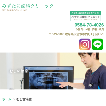
ホーム
0584-78-4026
医院紹介
休診日 / 木曜・日曜・祝日
はじめての方へ
〒503-0865
岐阜県大垣市寺内町1丁目25-1
診療科目
自費治療（自由診療）について
よくある質問
自費料金表
むし歯治療
ニュース
Web予約
ホーム
むし歯治療