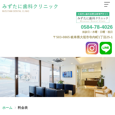
ホーム
0584-78-4026
医院紹介
休診日 / 木曜・日曜・祝日
はじめての方へ
〒503-0865
岐阜県大垣市寺内町1丁目25-1
診療科目
自費治療（自由診療）について
よくある質問
自費料金表
料金表
ニュース
Web予約
ホーム
料金表