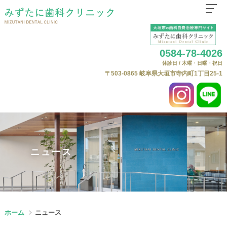
ホーム
0584-78-4026
医院紹介
休診日 / 木曜・日曜・祝日
はじめての方へ
〒503-0865
岐阜県大垣市寺内町1丁目25-1
診療科目
自費治療（自由診療）について
よくある質問
自費料金表
ニュース
ニュース
Web予約
ホーム
ニュース