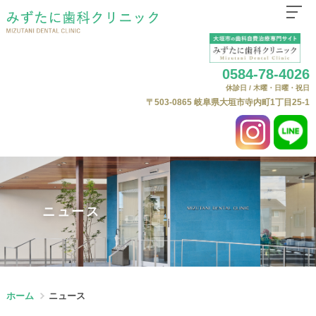
ホーム
0584-78-4026
医院紹介
休診日 / 木曜・日曜・祝日
はじめての方へ
〒503-0865
岐阜県大垣市寺内町1丁目25-1
診療科目
自費治療（自由診療）について
よくある質問
自費料金表
ニュース
ニュース
Web予約
ホーム
ニュース