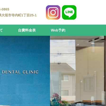
-0865
大垣市寺内町1丁目25-1
て
自費料金表
Web予約