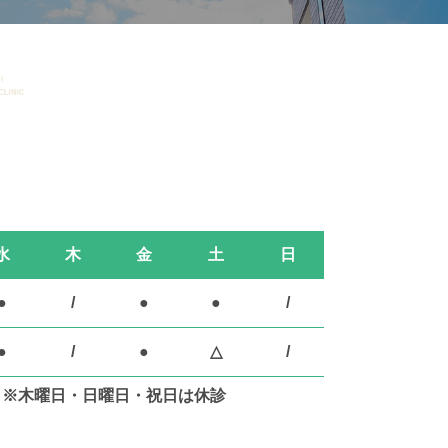
水
木
金
土
日
●
/
●
●
/
●
/
●
△
/
※木曜日・日曜日・祝日は休診