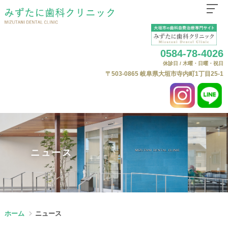
ホーム
0584-78-4026
医院紹介
休診日 / 木曜・日曜・祝日
はじめての方へ
〒503-0865
岐阜県大垣市寺内町1丁目25-1
診療科目
自費治療（自由診療）について
よくある質問
自費料金表
ニュース
ニュース
Web予約
ホーム
ニュース